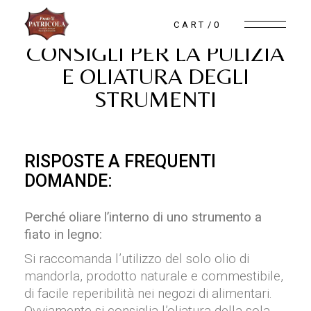
CART
0
CONSIGLI PER LA PULIZIA
E OLIATURA DEGLI
STRUMENTI
RISPOSTE A FREQUENTI
DOMANDE:
Perché oliare l’interno di uno strumento a
fiato in legno:
Si raccomanda l’utilizzo del solo olio di
mandorla, prodotto naturale e commestibile,
di facile reperibilità nei negozi di alimentari.
Ovviamente si consiglia l’oliatura della sola